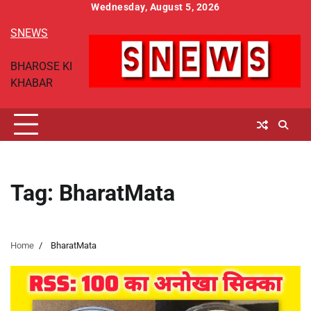
Skip
Wednesday, August 5, 2026
to
SNEWS
content
BHAROSE KI
KHABAR
Tag:
BharatMata
Home
BharatMata