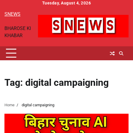
Skip
Tuesday, August 4, 2026
to
SNEWS
content
BHAROSE KI
KHABAR
Tag:
digital campaigning
Home
digital campaigning