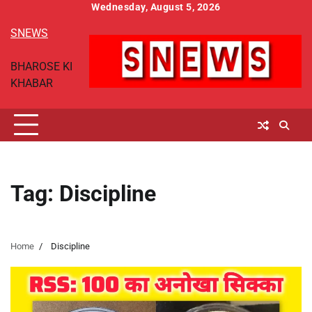
Skip
Wednesday, August 5, 2026
to
SNEWS
content
BHAROSE KI
KHABAR
Tag:
Discipline
Home
Discipline