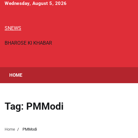
Skip
Wednesday, August 5, 2026
to
content
SNEWS
BHAROSE KI KHABAR
HOME
Tag:
PMModi
Home
PMModi