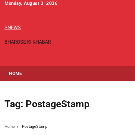
Skip
Monday, August 3, 2026
to
content
SNEWS
BHAROSE KI KHABAR
HOME
Tag:
PostageStamp
Home
PostageStamp