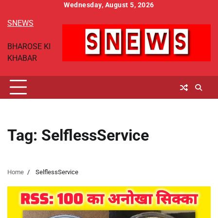
Skip
Wednesday, August 5, 2026
to
SNEWS
content
BHAROSE KI
KHABAR
Tag:
SelflessService
Home
SelflessService