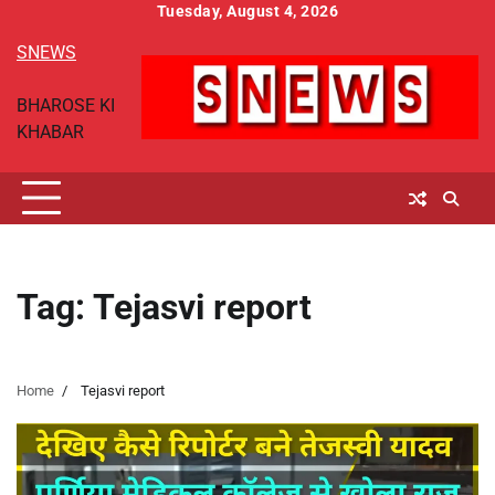
Skip
Tuesday, August 4, 2026
to
SNEWS
content
BHAROSE KI
KHABAR
Tag:
Tejasvi report
Home
Tejasvi report