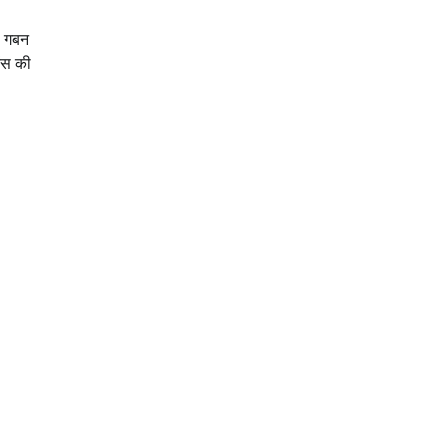
का गबन
ेंस की