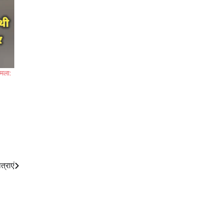
ामला:
त्राएं