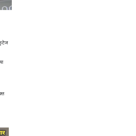
फुटेज
या
क्त