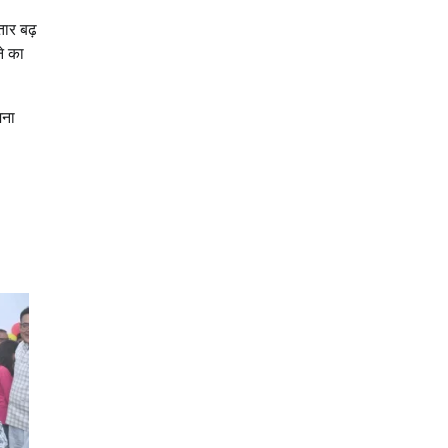
तार बढ़
े का
जना