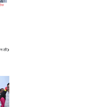
अशोक
ान ली