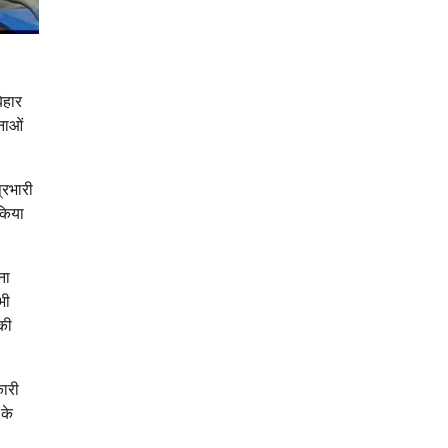
िहार
नाओं
्रभारी
किया
ना
भी
 की
कारी
 के