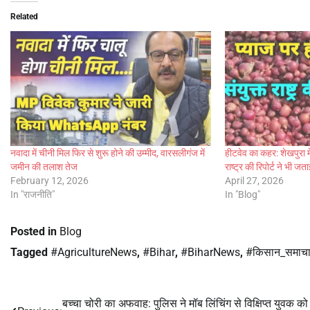
Related
नवादा में चीनी मिल फिर से शुरू होने की उम्मीद, वारसलीगंज में
हीटवेव का कहर: शेखपुरा म
जमीन की तलाश तेज
राष्ट्र की रिपोर्ट ने भी जत
February 12, 2026
April 27, 2026
In "राजनीति"
In "Blog"
Posted in
Blog
Tagged
#AgricultureNews
,
#Bihar
,
#BiharNews
,
#किसान_समाच
बच्चा चोरी का अफवाह: पुलिस ने मॉब लिंचिंग से विक्षिप्त युवक को
Post