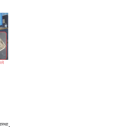
पये
यवस्था