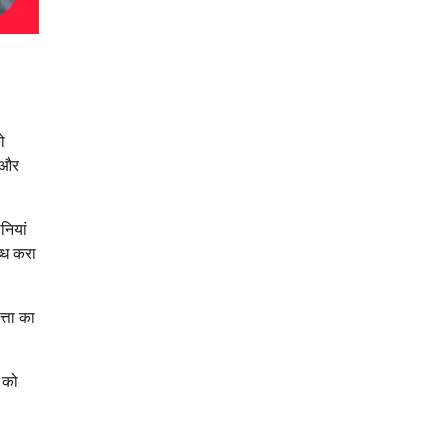
ो
ं और
नियां
्ध करा
्ता का
 को