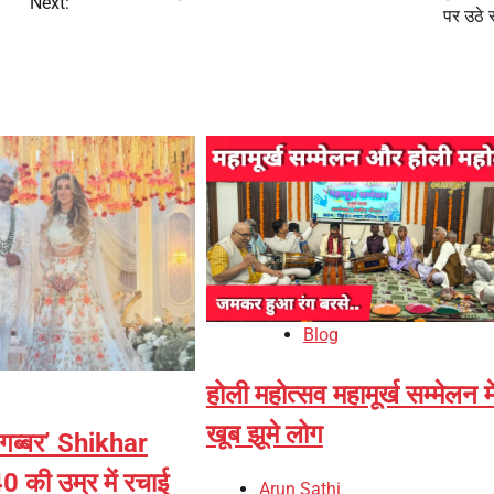
Next:
पर उठे
Blog
होली महोत्सव महामूर्ख सम्मेलन मे
खूब झूमे लोग
 ‘गब्बर’ Shikhar
 की उम्र में रचाई
Arun Sathi