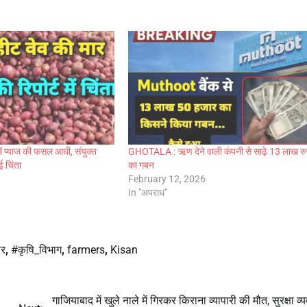
ें प्याज की फसल आधी, संयुक्त
GHOTALA : ऋण देने वाली कंपनी से साढ़े 13 लाख रु
ाई चिंता
का गबन
February 12, 2026
In "अपराध"
ार
,
#कृषि_विभाग
,
farmers
,
Kisan
गाजियाबाद में खुले नाले में गिरकर किराना व्यापारी की मौत, सुरक्षा व्