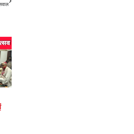
 सवाल
ं