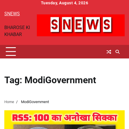
Skip
Tuesday, August 4, 2026
to
SNEWS
content
BHAROSE KI
KHABAR
Tag:
ModiGovernment
Home
ModiGovernment