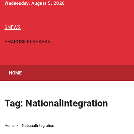
Skip
Wednesday, August 5, 2026
to
content
SNEWS
BHAROSE KI KHABAR
HOME
Tag:
NationalIntegration
Home
NationalIntegration