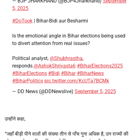
— BJP JHARKHAND (@BJP4Jharkhand)
September
5, 2025
#DoTook
| Bihar-Bidi aur Besharmi
Is the emotional angle in Bihar elections being used
to divert attention from real issues?
Political analyst,
@Shubhrastha
,
responds.
@AshokShrivasta6
#BiharElections2025
#BiharElections
#Bidi
#Bihar
#BiharNews
#BiharPolitics
pic.twitter.com/KcUTa7BCMk
— DD News (@DDNewslive)
September 5, 2025
उन्होंने कहा,
“जहाँ बीड़ी पीने वालों की संख्या तीन से पाँच गुना अधिक है, उन राज्यों की