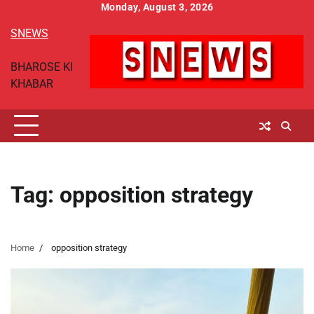
Skip
Monday, August 3, 2026
to
SNEWS
content
BHAROSE KI
KHABAR
Tag:
opposition strategy
Home
opposition strategy