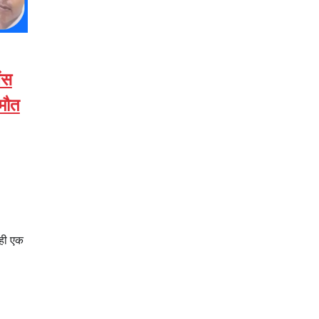
ेंस
 मौत
रही एक