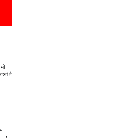
ाथी
रहती है
ी…
े