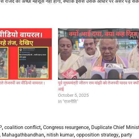
 से राजद को अच्छा महसूस नहीं होगा, क्योंकि इससे उसके आधार पर असर पड़ सक
रते तेजस्वी का वीडियो वायरल।
पूर्व मुख्यमंत्री जीतन राम मांझी को तेजस्वी यादव पर क्यो
आई
October 5, 2025
In "राजनीति"
P
,
coalition conflict
,
Congress resurgence
,
Duplicate Chief Minis
,
Mahagathbandhan
,
nitish kumar
,
opposition strategy
,
party