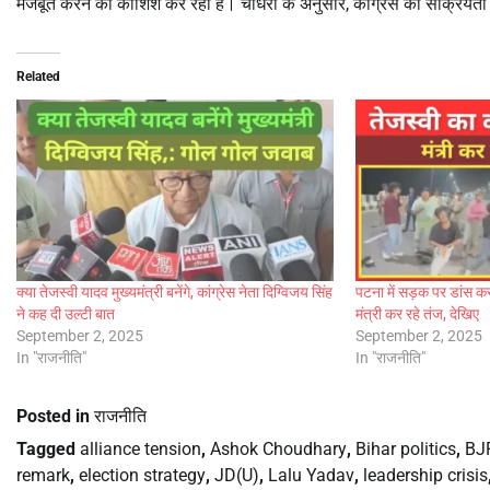
मजबूत करने की कोशिश कर रही है। चौधरी के अनुसार, कांग्रेस की सक्रियता
Related
क्या तेजस्वी यादव मुख्यमंत्री बनेंगे, कांग्रेस नेता दिग्विजय सिंह
पटना में सड़क पर डांस क
ने कह दी उल्टी बात
मंत्री कर रहे तंज, देखिए
September 2, 2025
September 2, 2025
In "राजनीति"
In "राजनीति"
Posted in
राजनीति
Tagged
alliance tension
,
Ashok Choudhary
,
Bihar politics
,
BJ
remark
,
election strategy
,
JD(U)
,
Lalu Yadav
,
leadership crisis