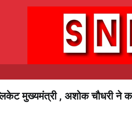
्लिकेट मुख्यमंत्री , अशोक चौधरी ने क