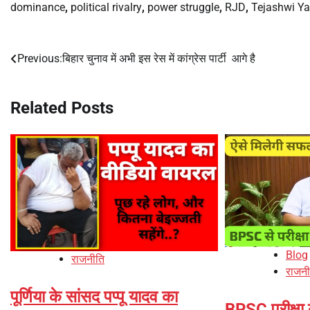
dominance
,
political rivalry
,
power struggle
,
RJD
,
Tejashwi Y
Previous:
बिहार चुनाव में अभी इस रेस में कांग्रेस पार्टी आगे है
Post
navigation
Related Posts
Blog
राजनीति
राजनी
पूर्णिया के सांसद पप्पू यादव का
BPSC परीक्षा