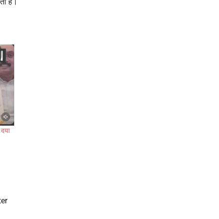
ता है।
ं दया
ter