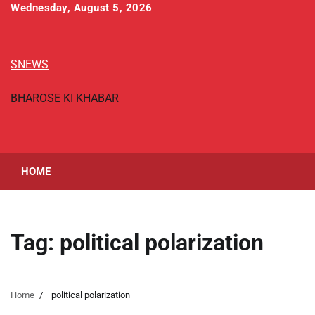
Skip
Wednesday, August 5, 2026
to
content
SNEWS
BHAROSE KI KHABAR
HOME
Tag:
political polarization
Home
political polarization