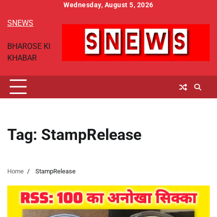
Skip
Wednesday, August 5, 2026
to
SNEWS
content
BHAROSE KI
KHABAR
Tag:
StampRelease
Home
StampRelease