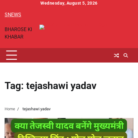
Skip
Wednesday, August 5, 2026
to
SNEWS
content
BHAROSE KI
KHABAR
Tag:
tejashawi yadav
Home
tejashawi yadav