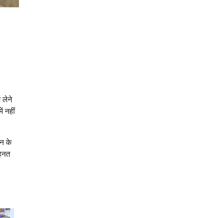
 लेने
ं नहीं
ान के
ेहनत