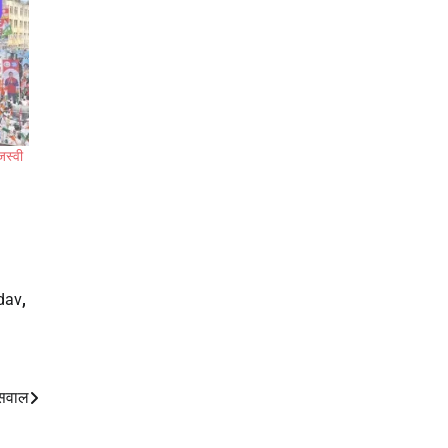
जस्वी
dav
,
 सवाल