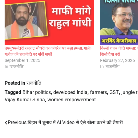
उपमुख्यमंत्री सम्राट चौधरी का कांग्रेस पर बड़ा हमला, गाली-
दिल्ली शराब नीति मामला
गलौज की राजनीति पर मांगी माफी
सिसोदिया बरी
September 1, 2025
February 27, 2026
In "राजनीति"
In "राजनीति"
Posted in
राजनीति
Tagged
Bihar politics
,
developed India
,
farmers
,
GST
,
jungle r
Vijay Kumar Sinha
,
women empowerment
Previous:
बिहार में चुनाव में AI Video से ऐसे खेला करने की तैयारी
Post
navigation